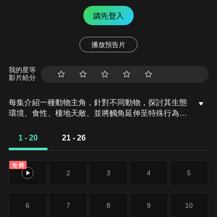
請先登入
播放預告片
我的星等
影片給分
每集介紹一種動物主角，針對不同動物，探討其生態
環境、食性、棲地天敵、並將觸角延伸至特殊行為與
不為人知的秘密、深入剖析有趣的動物世界。如鳥類
棲息在何處?捕食行為?為什麼會飛翔、羽毛除了飛翔
1 - 20
21 - 26
還有求偶、躲藏偽裝的用途如何保養?….等的主題探
討。
免費
1
2
3
4
5
6
7
8
9
10