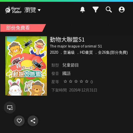
Hami Video
瀏覽
部份免費看
動物大聯盟S1
The major league of animal S1
2020 ．
普遍級
．HD畫質 ．全26集(部分免費)
兒童節目
類型
國語
發音
0
星等
下架時間
2026年12月31日