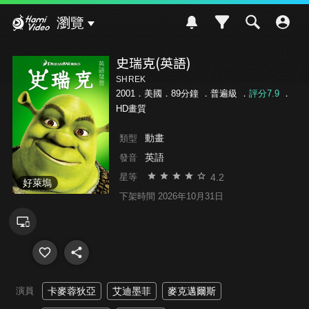
Hami Video
瀏覽
史瑞克(英語)
SHREK
2001．美國．89分鐘 ．
普遍級
．
評分7.9
．
HD畫質
動畫
類型
英語
發音
4.2
星等
好萊塢
下架時間 2026年10月31日
演員
卡麥蓉狄亞
艾迪墨菲
麥克邁爾斯