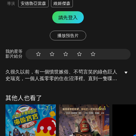
安德魯亞當森
維姬傑森
導演
請先登入
播放預告片
我的星等
影片給分
久很久以前，有一個憤世嫉俗、不茍言笑的綠色巨人
史瑞克，一個人孤零零的住在沼澤裡。直到一隻喋喋
不休的驢子和一大堆惹人厭的童話人物打亂他平靜的
生活。為了拯救這些童話人物，於是和法克大人談條
其他人也看了
件：救出美麗的菲奧娜公主。但是當他發現美麗的公
主竟然深藏了一個可怕的秘密，事情就變得更複雜…
7.1
6.1