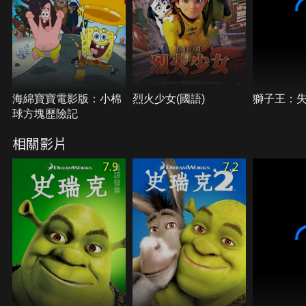
海綿寶寶電影版：小棉
烈火少女(國語)
獅子王：
球方塊歷險記
相關影片
7.9
7.2