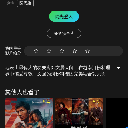
阮國維
導演
請先登入
播放預告片
我的星等
影片給分
地表上最偉大的功夫廚師文居大師，在越南河粉料理
界中備受尊敬。文居的河粉料理因完美結合功夫與美
味食譜成為傳說。他有兩個女兒，大女兒可可堅強勇
敢，小女兒范妮美麗溫柔。文居最出色的學生巫和
其他人也看了
寇，為了得到秘方和范妮的愛，展開了一場緊張刺激
的戰鬥。25年後，這場傳奇之戰在寇家的仲和巫家的
6.4
5.2
周妮之間再次上演。這場戰爭不僅建立在上一代錯綜
複雜的關係之上，還有來自外部試圖奪取秘方的勢
力。這個秘方真的值得一切犧牲嗎？