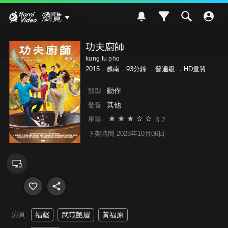
Hami Video
瀏覽
功夫廚師
kung fu pho
2015．越南．93分鐘 ．
普遍級
．HD畫質
動作
類型
其他
發音
3.2
星等
下架時間 2028年10月06日
演員
福彪
武范艷眉
黃福原