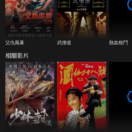
父仇風暴
武僧道
熱血格鬥
相關影片