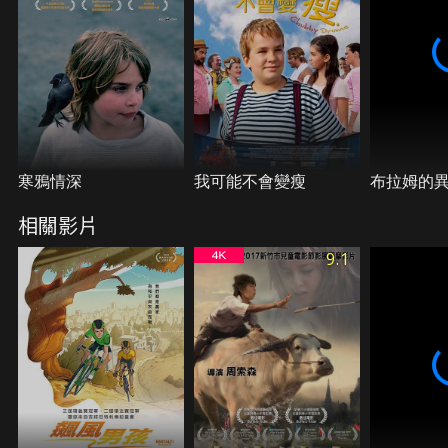
寒鴉情深
我可能不會變瘦
布拉姆的
相關影片
9.1