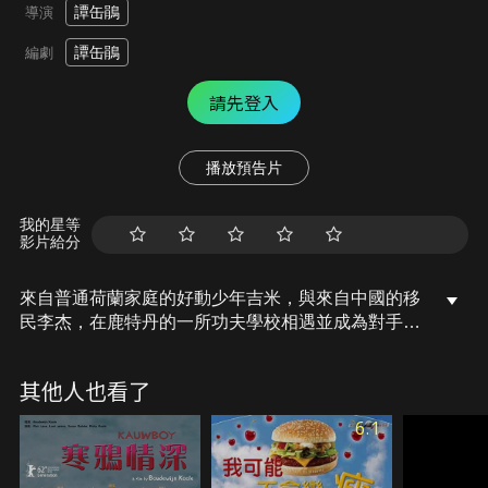
譚缶鵑
導演
譚缶鵑
編劇
請先登入
播放預告片
我的星等
影片給分
來自普通荷蘭家庭的好動少年吉米，與來自中國的移
民李杰，在鹿特丹的一所功夫學校相遇並成為對手。
吉米與李杰是否能成功完成一場，不僅需要功夫技
巧，還需要彼此尊重和完美調和的傳統舞獅表演呢？
其他人也看了
6.1