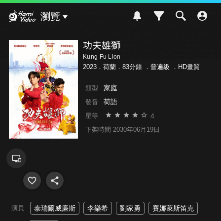
Hami Video
瀏覽
功夫雄獅
Kung Fu Lion
2023．荷蘭．83分鐘 ．
普遍級
．HD畫質
家庭
類型
荷語
發音
4
星等
下架時間 2030年06月19日
演員
泰瑞爾威廉斯
李樂希
劉家勇
賽娜萊斯笛克