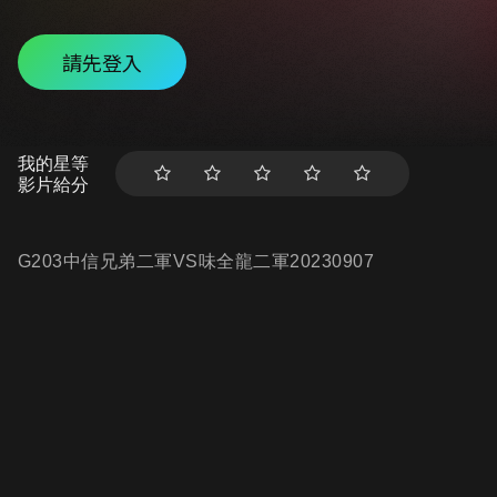
請先登入
我的星等
影片給分
G203中信兄弟二軍VS味全龍二軍20230907