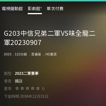
電視運動館
影劇館⁺
單次付費
G203中信兄弟二軍VS味全龍二
軍20230907
2023．122分鐘 ．
普遍級
．HD畫質
類型
2023二軍賽事
發音
國語
星等
0
下架時間 2036年12月31日