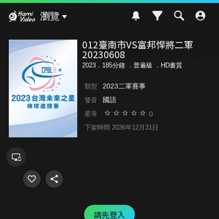
Hami Video
瀏覽
012臺南市VS富邦悍將二軍
20230608
2023．185分鐘 ．
普遍級
．HD畫質
2023二軍賽事
類型
國語
發音
0
星等
下架時間 2036年12月31日
請先登入