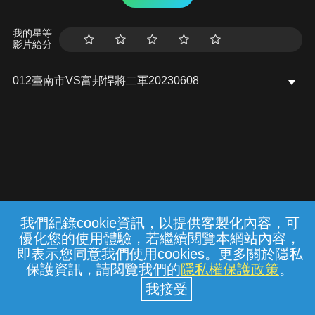
我的星等
影片給分
012臺南市VS富邦悍將二軍20230608
我們紀錄cookie資訊，以提供客製化內容，可
{{notifyMsg}}
優化您的使用體驗，若繼續閱覽本網站內容，
常見問題
線上客服
服務條款
隱私權保護
即表示您同意我們使用cookies。更多關於隱私
保護資訊，請閱覽我們的
隱私權保護政策
。
中華電信股份有限公司個人家庭分公司
(統一編號：96979949) © 2026