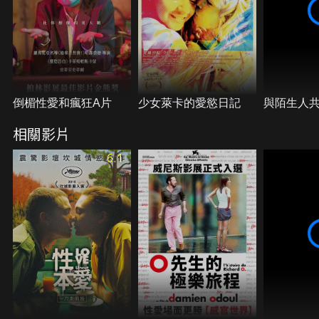
倒楣性愛和瘋狂A片
少女萊卡的愛慾日記
與陌生人
相關影片
6.1