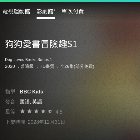
電視運動館
影劇館⁺
單次付費
狗狗愛書冒險趣S1
Dog Loves Books Series 1
2020 ．
普遍級
．HD畫質 ．全26集(部分免費)
類型
BBC Kids
發音
國語, 英語
星等
4.5
下架時間
2028年12月31日