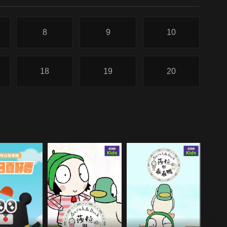
8
9
10
18
19
20