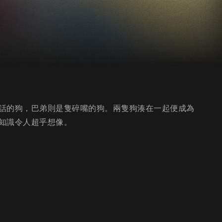
話的狗，巴弟則是隻碎嘴的狗。兩隻狗湊在一起便成為
知識令人超乎想像。