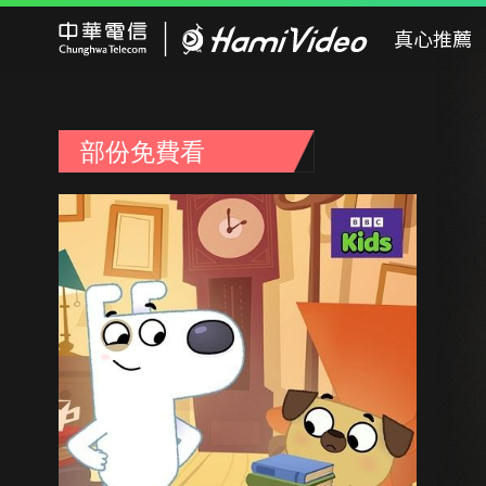
Hami Video
真心推薦
部份免費看