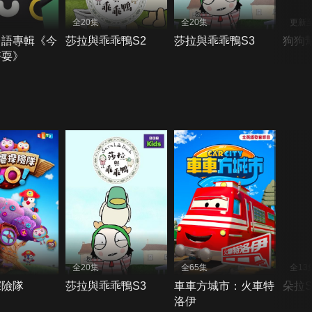
全20集
全20集
更新至
台語專輯《今
莎拉與乖乖鴨S2
莎拉與乖乖鴨S3
狗狗
好耍》
全20集
全65集
全13
探險隊
莎拉與乖乖鴨S3
車車方城市：火車特
朵拉S
洛伊