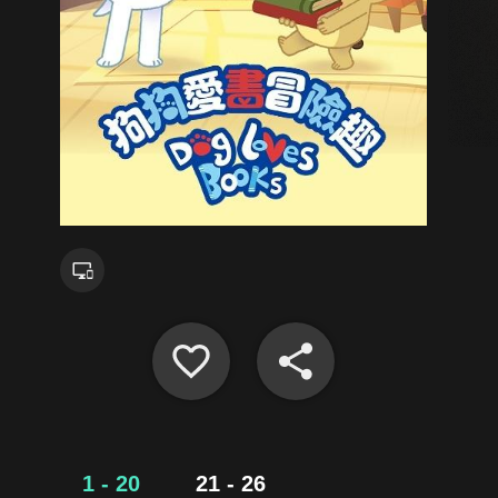
1 - 20
21 - 26