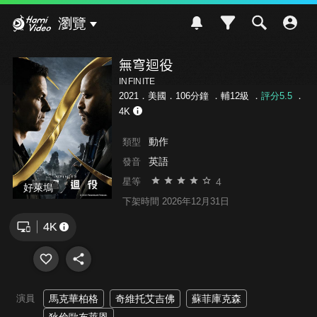
Hami Video
瀏覽
無穹迴役
INFINITE
2021．美國．106分鐘 ．
輔12級
．
評分5.5
．
4K
動作
類型
英語
發音
4
星等
好萊塢
下架時間 2026年12月31日
演員
馬克華柏格
奇維托艾吉佛
蘇菲庫克森