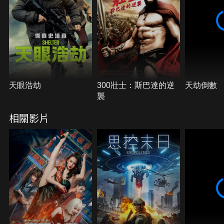
天眼浩劫
300壯士：斯巴達的逆
天劫倒數
襲
相關影片