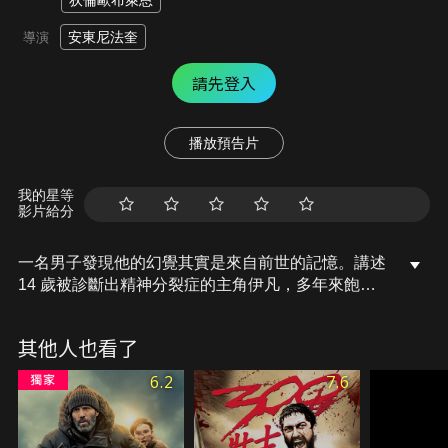
狄倫歐布萊恩
安東尼法奎
導演
請先登入
播放預告片
我的星等
影片給分
一名男子發現他的幻覺其實是來自前世的記憶。講述
14 歲被診斷出精神分裂症的主角伊凡，多年來飽受
腦海裡許多未知的影像侵擾。然而在經歷一場意外被
神秘組織發現後，伊凡逐漸回憶起自己累積數百年的
其他人也看了
前世知識與記憶，決定跟著他們共同阻止組織的叛變
成員毀滅世界。
6.2
7.6