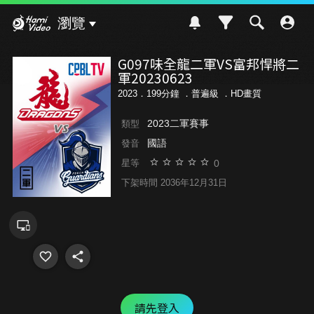
Hami Video
瀏覽
G097味全龍二軍VS富邦悍將二
軍20230623
2023．199分鐘 ．
普遍級
．HD畫質
2023二軍賽事
類型
國語
發音
0
星等
下架時間 2036年12月31日
請先登入