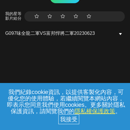
我的星等
影片給分
G097味全龍二軍VS富邦悍將二軍20230623
我們紀錄cookie資訊，以提供客製化內容，可
{{notifyMsg}}
優化您的使用體驗，若繼續閱覽本網站內容，
常見問題
線上客服
服務條款
隱私權保護
即表示您同意我們使用cookies。更多關於隱私
保護資訊，請閱覽我們的
隱私權保護政策
。
中華電信股份有限公司個人家庭分公司
(統一編號：96979949) © 2026