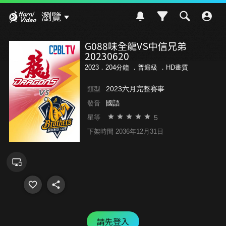
Hami Video
瀏覽
G088味全龍VS中信兄弟
20230620
2023．204分鐘 ．
普遍級
．HD畫質
2023六月完整賽事
類型
國語
發音
5
星等
下架時間 2036年12月31日
請先登入