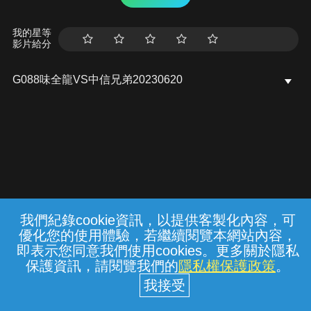
我的星等
影片給分
G088味全龍VS中信兄弟20230620
我們紀錄cookie資訊，以提供客製化內容，可
{{notifyMsg}}
優化您的使用體驗，若繼續閱覽本網站內容，
常見問題
線上客服
服務條款
隱私權保護
即表示您同意我們使用cookies。更多關於隱私
保護資訊，請閱覽我們的
隱私權保護政策
。
中華電信股份有限公司個人家庭分公司
(統一編號：96979949) © 2026