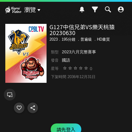
Hami Video
瀏覽
G127中信兄弟VS樂天桃猿
20230630
2023．195分鐘 ．
普遍級
．HD畫質
2023六月完整賽事
類型
國語
發音
0
星等
下架時間 2036年12月31日
請先登入