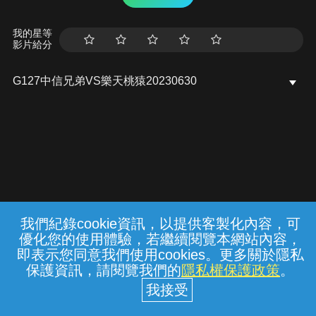
我的星等
影片給分
G127中信兄弟VS樂天桃猿20230630
我們紀錄cookie資訊，以提供客製化內容，可
{{notifyMsg}}
優化您的使用體驗，若繼續閱覽本網站內容，
常見問題
線上客服
服務條款
隱私權保護
即表示您同意我們使用cookies。更多關於隱私
保護資訊，請閱覽我們的
隱私權保護政策
。
中華電信股份有限公司個人家庭分公司
(統一編號：96979949) © 2026