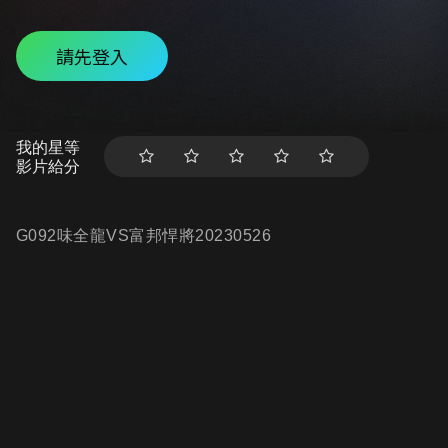
請先登入
我的星等
影片給分
G092味全龍VS富邦悍將20230526