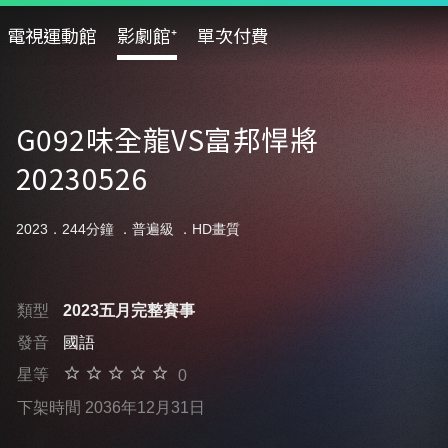
電視運動館
影劇館⁺
單次付費
G092味全龍VS富邦悍將
20230526
2023．244分鐘 ．
普遍級
．HD畫質
類型
2023五月完整賽事
發音
國語
星等
0
下架時間 2036年12月31日