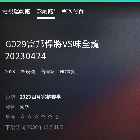
電視運動館
影劇館⁺
單次付費
G029富邦悍將VS味全龍
20230424
2023．260分鐘 ．
普遍級
．HD畫質
類型
2023四月完整賽事
發音
國語
星等
0
下架時間 2036年12月31日