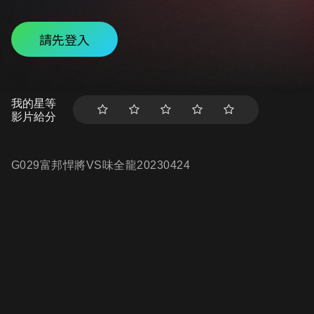
請先登入
我的星等
影片給分
G029富邦悍將VS味全龍20230424