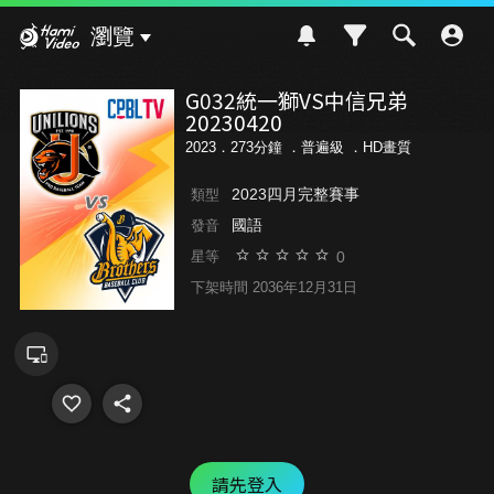
Hami Video
瀏覽
G032統一獅VS中信兄弟
20230420
2023．273分鐘 ．
普遍級
．HD畫質
2023四月完整賽事
類型
國語
發音
0
星等
下架時間 2036年12月31日
請先登入