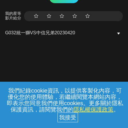
我的星等
影片給分
G032統一獅VS中信兄弟20230420
我們紀錄cookie資訊，以提供客製化內容，可
{{notifyMsg}}
優化您的使用體驗，若繼續閱覽本網站內容，
常見問題
線上客服
服務條款
隱私權保護
即表示您同意我們使用cookies。更多關於隱私
保護資訊，請閱覽我們的
隱私權保護政策
。
中華電信股份有限公司個人家庭分公司
(統一編號：96979949) © 2026