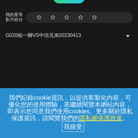
我的星等
影片給分
G020統一獅VS中信兄弟20230413
我們紀錄cookie資訊，以提供客製化內容，可
{{notifyMsg}}
優化您的使用體驗，若繼續閱覽本網站內容，
常見問題
線上客服
服務條款
隱私權保護
即表示您同意我們使用cookies。更多關於隱私
保護資訊，請閱覽我們的
隱私權保護政策
。
中華電信股份有限公司個人家庭分公司
(統一編號：96979949) © 2026