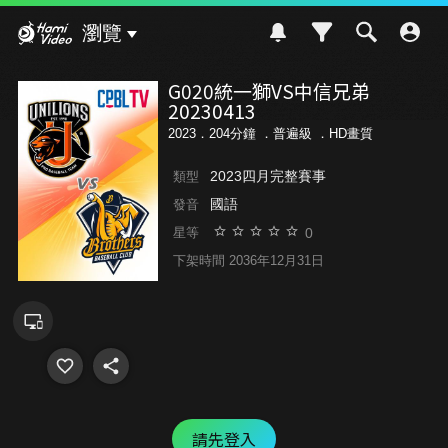
Hami Video
瀏覽
G020統一獅VS中信兄弟
20230413
2023．204分鐘 ．
普遍級
．HD畫質
2023四月完整賽事
類型
國語
發音
0
星等
下架時間 2036年12月31日
請先登入