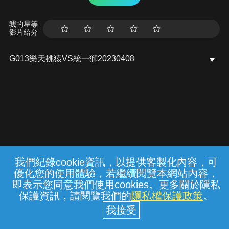
我的星等
影片給分
G013樂天桃猿VS統一獅20230408
我們紀錄cookie資訊，以提供客製化內容，可
{{notifyMsg}}
優化您的使用體驗，若繼續閱覽本網站內容，
常見問題
線上客服
服務條款
隱私權保護
即表示您同意我們使用cookies。更多關於隱私
保護資訊，請閱覽我們的
隱私權保護政策
。
中華電信股份有限公司個人家庭分公司
(統一編號：96979949) © 2026