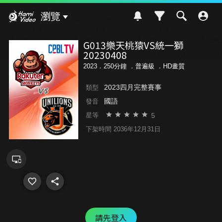
Hami Video
瀏覽
G013樂天桃猿VS統一獅
20230408
2023．250分鐘 ．
普遍級
．HD畫質
2023四月完整賽事
類型
國語
發音
5
星等
下架時間 2036年12月31日
請先登入