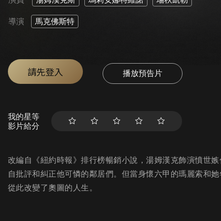
導演
馬克佛斯特
請先登入
播放預告片
我的星等
影片給分
改編自《紐約時報》排行榜暢銷小說，湯姆漢克飾演憤世嫉
自批評和糾正他可憐的鄰居們。但當身懷六甲的瑪麗索和她
從此改變了奧圖的人生。