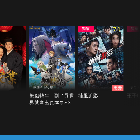
7.0
更新至第6集
更新
無職轉生，到了異世
捕風追影
王子
界就拿出真本事S3