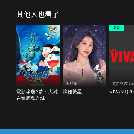
其他人也看了
6.9
全32集
更新至第12
電影哆啦A夢：大雄
燦如繁星
VIVANT(20
在海底鬼岩城
{{notifyMsg}}