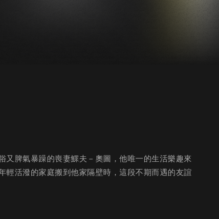
俗又脾氣暴躁的喪妻鰥夫－奧圖，他唯一的生活樂趣來
年輕活潑的家庭搬到他家隔壁時，這段不期而遇的友誼