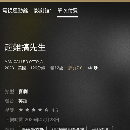
電視運動館
影劇館⁺
單次付費
超難搞先生
MAN CALLED OTTO, A
2023．美國．126分鐘 ．
輔12級
．
評分7.6
．4K
類型
喜劇
發音
英語
星等
4.5
下架時間 2026年07月23日
演員
湯姆漢克斯
瑪莉安娜特維諾
瑞秋凱勒