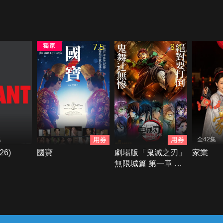
7.5
8.4
集
全42集
26)
國寶
劇場版「鬼滅之刃」
家業
無限城篇 第一章 猗
窩座再襲