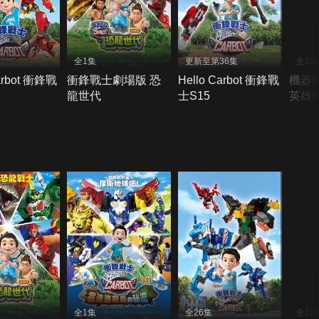
全1集
更新至第36集
全24
arbot 衝鋒戰
衝鋒戰士劇場版 恐
Hello Carbot 衝鋒戰
機器戰
龍世代
士S15
英雄
全1集
全26集
全26