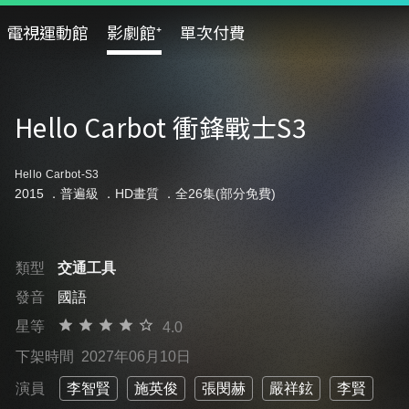
電視運動館
影劇館⁺
單次付費
Hello Carbot 衝鋒戰士S3
Hello Carbot-S3
2015 ．
普遍級
．HD畫質 ．全26集(部分免費)
類型
交通工具
發音
國語
星等
4.0
下架時間
2027年06月10日
演員
李智賢
施英俊
張閔赫
嚴祥鉉
李賢