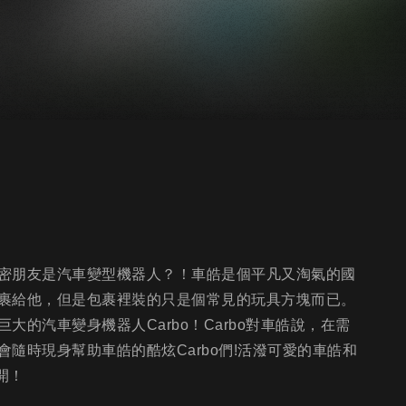
密朋友是汽車變型機器人？！車皓是個平凡又淘氣的國
裹給他，但是包裹裡裝的只是個常見的玩具方塊而已。
的汽車變身機器人Carbo！Carbo對車皓說，在需
隨時現身幫助車皓的酷炫Carbo們!活潑可愛的車皓和
開！