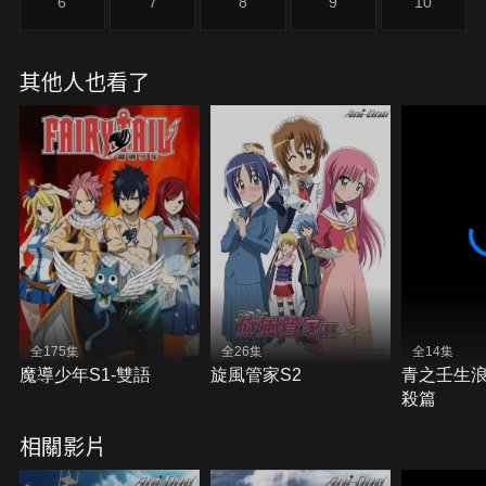
6
7
8
9
10
其他人也看了
全175集
全26集
全14集
魔導少年S1-雙語
旋風管家S2
青之壬生浪
殺篇
相關影片