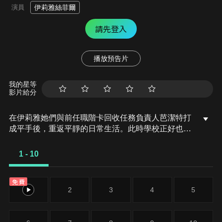
演員
伊莉雅絲菲爾
請先登入
播放預告片
我的星等
影片給分
在伊莉雅她們與前任職階卡回收任務負責人芭潔特打
成平手後，重返平靜的日常生活。此時學校正好也開
始放暑假！海灘、泳裝以及美少女的最強組合，充滿
歡笑的魔法少女們日常生活故事即將邁入最高潮！
1 - 10
免費
1
2
3
4
5