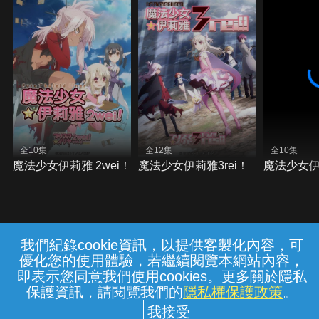
全10集
全12集
全10集
魔法少女伊莉雅 2wei！
魔法少女伊莉雅3rei！
魔法少女
我們紀錄cookie資訊，以提供客製化內容，可
{{notifyMsg}}
優化您的使用體驗，若繼續閱覽本網站內容，
常見問題
線上客服
服務條款
隱私權保護
即表示您同意我們使用cookies。更多關於隱私
保護資訊，請閱覽我們的
隱私權保護政策
。
中華電信股份有限公司個人家庭分公司
(統一編號：96979949) © 2026