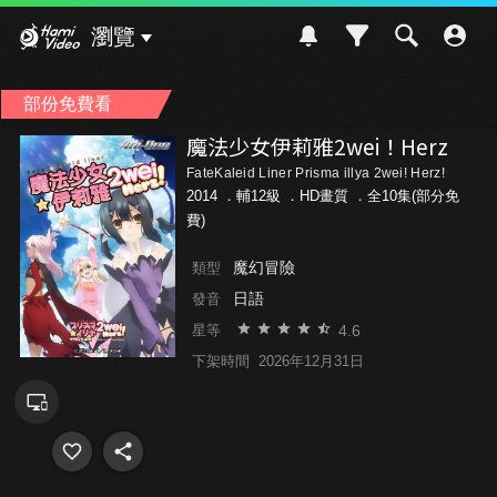
Hami Video
瀏覽
部份免費看
魔法少女伊莉雅2wei！Herz
FateKaleid Liner Prisma illya 2wei! Herz!
2014 ．
輔12級
．HD畫質 ．全10集(部分免
費)
魔幻冒險
類型
日語
發音
4.6
星等
下架時間
2026年12月31日