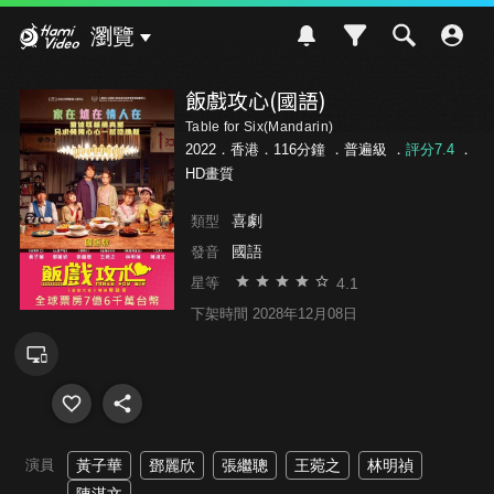
Hami Video
瀏覽
飯戲攻心(國語)
Table for Six(Mandarin)
2022．香港．116分鐘 ．
普遍級
．
評分7.4
．
HD畫質
喜劇
類型
國語
發音
4.1
星等
下架時間 2028年12月08日
演員
黃子華
鄧麗欣
張繼聰
王菀之
林明禎