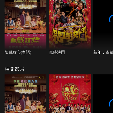
飯戲攻心(粵語)
臨時決鬥
新年．奇
相關影片
7.4