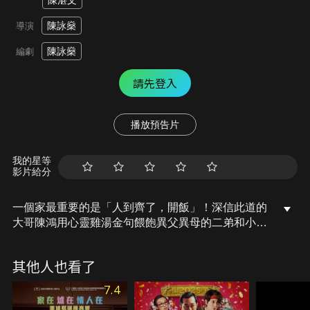
陳湛文
陳詠燊
導演
陳詠燊
編劇
請先登入
播放預告片
我的星等
影片給分
一個家最重要的是「人到齊了，開飯」！深信此道的
大哥陳鴻用心靈雞湯金句餵飽異父異母的二弟和小
弟，還請來小弟廚神女友煮晚餐。隨著二哥女友
Monica加入後，氣氛開始轉變，她竟是大哥的前女
其他人也看了
友。輸人不輸陣的大哥找臨時女友阿喵來充場面，加
上小弟看好戲的心情。從此每晚6人同桌，味蕾滿足
7.4
但暗潮汹湧。