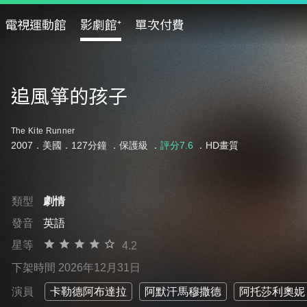
電視運動館
影劇館⁺
單次付費
追風箏的孩子
The Kite Runner
2007．美國．127分鐘 ．
保護級
．
評分7.6
．HD畫質
類型
劇情
發音
英語
星等
4.2
下架時間 2026年12月31日
演員
卡勒德阿布達拉
阿默汗馬穆撒德
阿托莎利奧妮