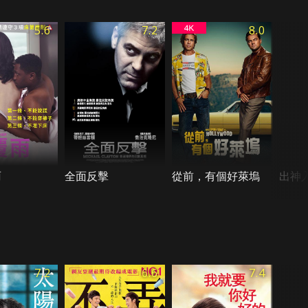
5.6
7.2
8.0
雨
全面反擊
從前，有個好萊塢
出神
7.2
6.6
7.4