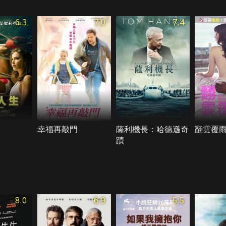
6.3
7.0
7.4
幸福再敲門
薩利機長：哈德遜奇
翻雲覆
蹟
8.0
6.9
5.5