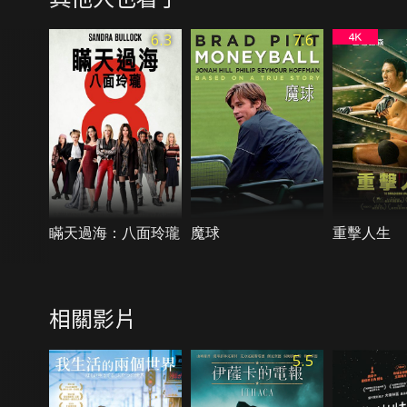
6.3
7.6
瞞天過海：八面玲瓏
魔球
重擊人生
相關影片
5.5