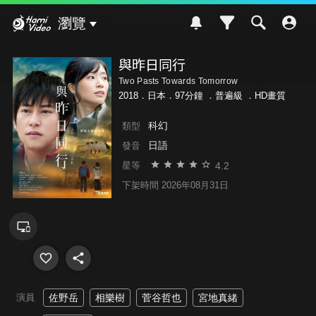
Hami Video
瀏覽
與昨日同行
Two Pasts Towards Tomorrow
2018．日本．97分鐘 ．
普遍級
．HD畫質
科幻
類型
日語
發音
4.2
星等
下架時間 2026年08月31日
演員
佐野岳
相樂樹
菅谷哲也
宮地真緒