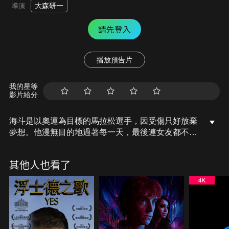
大森研一
導演
請先登入
播放預告片
我的星等
影片給分
海斗是以奧運為目標的馬拉松選手，因受傷只好放棄
夢想。他漫無目的地過著每一天，最後連女友都不理
他了。某一天，海斗去山裡發現了一個神秘坑道。走
進後發現自己莫名地回到了坑道外面。腦海裡突然冒
其他人也看了
出許多自己沒有經歷過的記憶。到家後，已離世的爺
爺卻現身在眼前。在兩個世界的縫隙來回穿梭的海
斗，最後究竟會邁向什麼樣的未來呢？