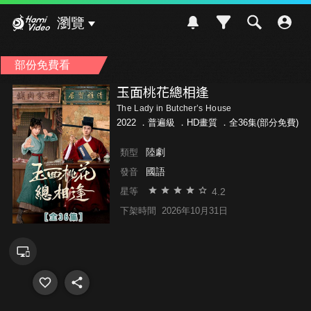
Hami Video
瀏覽
部份免費看
玉面桃花總相逢
The Lady in Butcher’s House
2022 ．
普遍級
．HD畫質 ．全36集(部分免費)
陸劇
類型
國語
發音
4.2
星等
下架時間
2026年10月31日