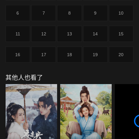
叛亂中英勇出城請援兵，傳奇夫妻令人驚歎。夫妻倆
共克時艱，許清嘉步步高升。不料，許清嘉事業突然
6
7
8
9
10
跌入穀底，病如山倒。兩人只好回到老家，胡嬌挺身
而出，彰顯天賦經商養家，許清嘉賦閑在家抓後勤。
沒多久，許清嘉的事業反轉，毅然頂住壓力進京，夫
11
12
13
14
15
妻二人不忘初心，再度齊力破貪官，走上了攻堅為民
之路。
16
17
18
19
20
其他人也看了