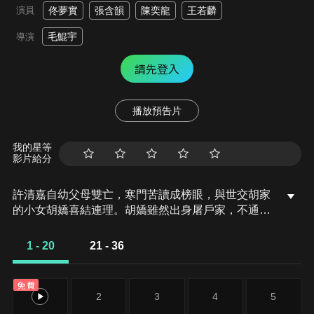
演員
佟夢實
‎張含韻
‎陳奕龍
‎王若麟
毛鯤宇
導演
請先登入
播放預告片
我的星等
影片給分
許清嘉自幼父母雙亡，寒門苦讀成榜眼，與世交胡家
的小女胡嬌喜結連理。胡嬌雖然出身屠戶家，不通文
墨，但性格開朗積極、不拘小節，將一切打理得井井
有條。許清嘉一心為民，改革奮進，從任職縣丞開
1 - 20
21 - 36
始，許清嘉減賦稅、破銀礦案，胡嬌參與建設縣學、
開設打拳課，協助許清嘉斷案，兩人聯手獲得了本地
免費
百姓和異鄉人的一致認可。升任州府後，許清嘉因地
1
2
3
4
5
制宜，種藥材發展經濟，緩解災荒。加上胡嬌在邊城