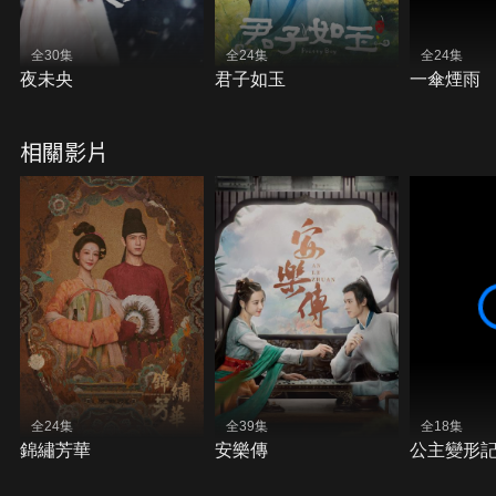
全30集
全24集
全24集
夜未央
君子如玉
一傘煙雨
相關影片
全24集
全39集
全18集
錦繡芳華
安樂傳
公主變形