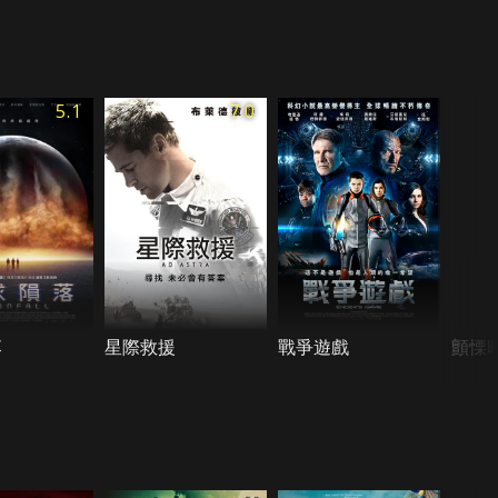
5.1
7.0
落
星際救援
戰爭遊戲
顫慄