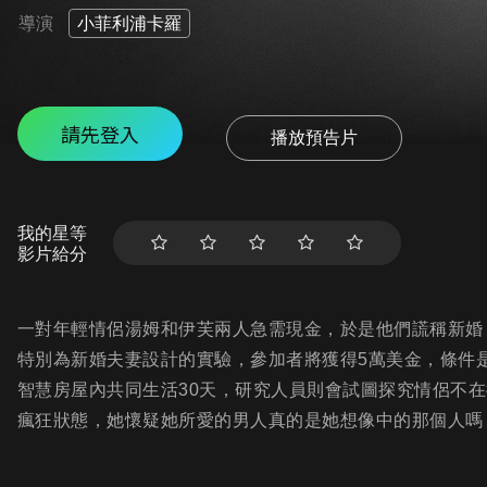
導演
小菲利浦卡羅
請先登入
播放預告片
我的星等
影片給分
一對年輕情侶湯姆和伊芙兩人急需現金，於是他們謊稱新婚
特別為新婚夫妻設計的實驗，參加者將獲得5萬美金，條件
智慧房屋內共同生活30天，研究人員則會試圖探究情侶不在
瘋狂狀態，她懷疑她所愛的男人真的是她想像中的那個人嗎