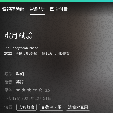
電視運動館
影劇館⁺
單次付費
蜜月弒驗
The Honeymoon Phase
2022．美國．88分鐘 ．
輔15級
．HD畫質
類型
科幻
發音
英語
星等
3.2
下架時間 2028年12月31日
演員
吉姆舒賓
克蘿伊卡羅
法蘭索瓦周