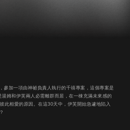
，參加一項由神祕負責人執行的千禧專案，這個專案是
是湯姆和伊芙兩人必需離群而居，在一棟充滿未來感的
彼此相愛的原因。在這30天中，伊芙開始急遽地陷入
？