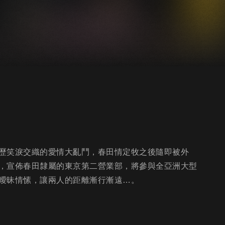
歷笑淚交織的愛情大亂鬥，春田情定牧之後隨即被外
，宣佈春田隸屬的東京第二營業部，將參與全亞洲大型
曖昧情愫，讓兩人的距離漸行漸遠…。