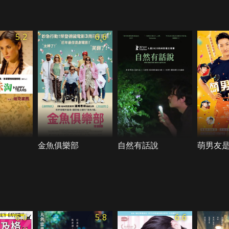
5.2
6.6
金魚俱樂部
自然有話說
萌男友
6.0
5.8
6.6