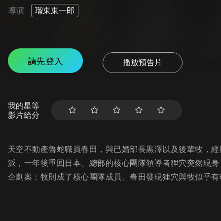
導演
瑠東東一郎
請先登入
播放預告片
我的星等
影片給分
天空不動產魯蛇職員春田，與已婚部長黒澤以及後輩牧，經
派，一年後重回日本。總部的核心團隊領導者狸穴突然現身
企劃案；牧則成了核心團隊成員。春田發現狸穴與牧似乎有