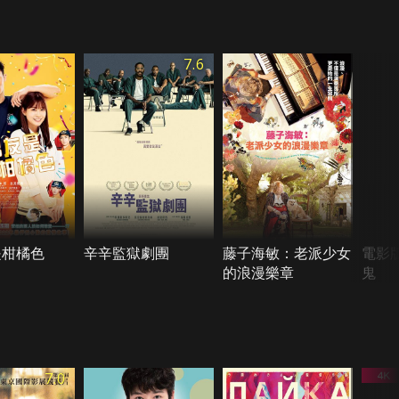
7.6
是柑橘色
辛辛監獄劇團
藤子海敏：老派少女
電影
的浪漫樂章
鬼
7.0