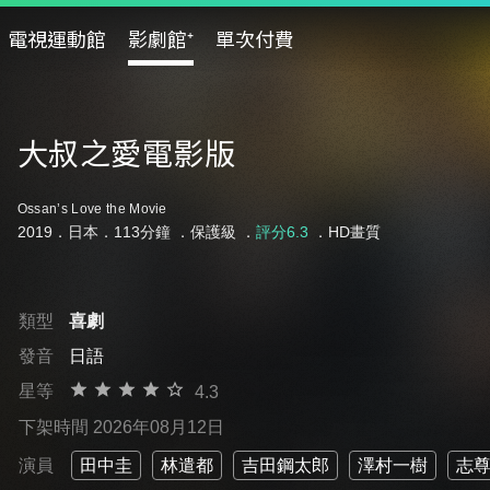
電視運動館
影劇館⁺
單次付費
大叔之愛電影版
Ossan’s Love the Movie
2019．日本．113分鐘 ．
保護級
．
評分6.3
．HD畫質
類型
喜劇
發音
日語
星等
4.3
下架時間 2026年08月12日
演員
田中圭
林遣都
吉田鋼太郎
澤村一樹
志