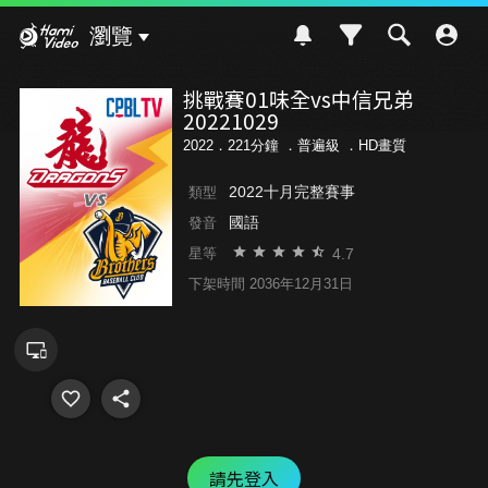
Hami Video
瀏覽
挑戰賽01味全vs中信兄弟
20221029
2022．221分鐘 ．
普遍級
．HD畫質
2022十月完整賽事
類型
國語
發音
4.7
星等
下架時間 2036年12月31日
請先登入