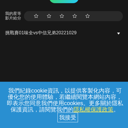
我的星等
影片給分
挑戰賽01味全vs中信兄弟20221029
我們紀錄cookie資訊，以提供客製化內容，可
{{notifyMsg}}
優化您的使用體驗，若繼續閱覽本網站內容，
常見問題
線上客服
服務條款
隱私權保護
即表示您同意我們使用cookies。更多關於隱私
保護資訊，請閱覽我們的
隱私權保護政策
。
中華電信股份有限公司個人家庭分公司
(統一編號：96979949) © 2026