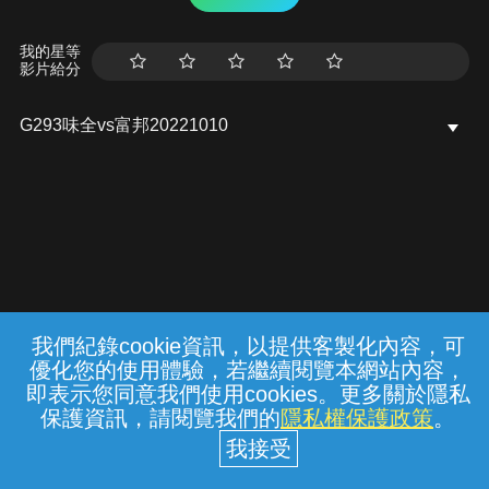
我的星等
影片給分
G293味全vs富邦20221010
我們紀錄cookie資訊，以提供客製化內容，可
{{notifyMsg}}
優化您的使用體驗，若繼續閱覽本網站內容，
常見問題
線上客服
服務條款
隱私權保護
即表示您同意我們使用cookies。更多關於隱私
保護資訊，請閱覽我們的
隱私權保護政策
。
中華電信股份有限公司個人家庭分公司
(統一編號：96979949) © 2026