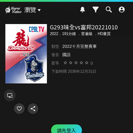
Hami Video
瀏覽
G293味全vs富邦20221010
2022．191分鐘 ．
普遍級
．HD畫質
2022十月完整賽事
類型
國語
發音
0
星等
下架時間 2036年12月31日
請先登入