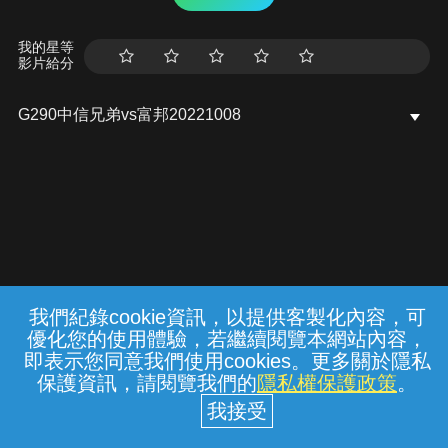
我的星等
影片給分
G290中信兄弟vs富邦20221008
我們紀錄cookie資訊，以提供客製化內容，可
{{notifyMsg}}
優化您的使用體驗，若繼續閱覽本網站內容，
常見問題
線上客服
服務條款
隱私權保護
即表示您同意我們使用cookies。更多關於隱私
保護資訊，請閱覽我們的
隱私權保護政策
。
中華電信股份有限公司個人家庭分公司
(統一編號：96979949) © 2026