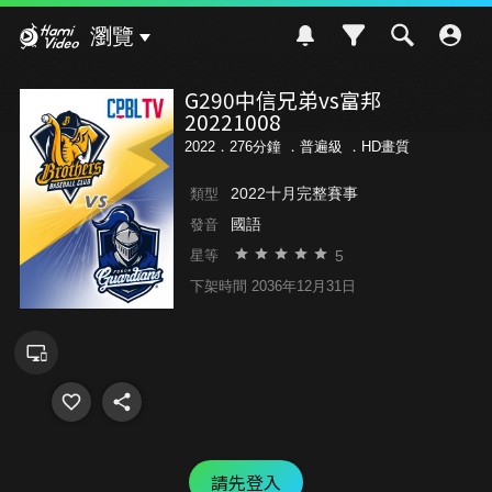
Hami Video
瀏覽
G290中信兄弟vs富邦
20221008
2022．276分鐘 ．
普遍級
．HD畫質
2022十月完整賽事
類型
國語
發音
5
星等
下架時間 2036年12月31日
請先登入