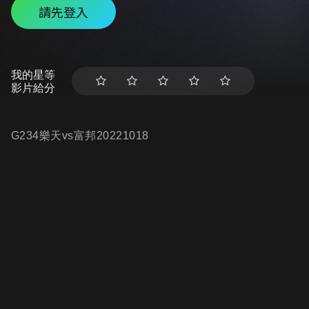
請先登入
我的星等
影片給分
G234樂天vs富邦20221018