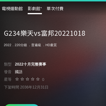
電視運動館
影劇館⁺
單次付費
G234樂天vs富邦20221018
2022．220分鐘 ．
普遍級
．HD畫質
類型
2022十月完整賽事
發音
國語
星等
0
下架時間 2036年12月31日