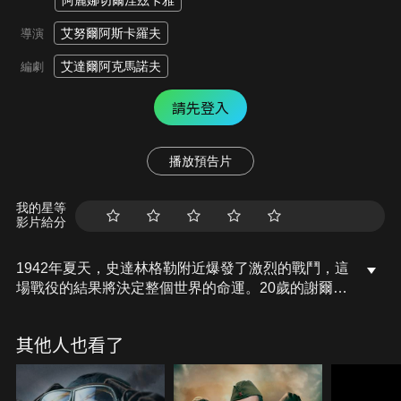
阿麗娜切爾涅玆卡雅
艾努爾阿斯卡羅夫
導演
艾達爾阿克馬諾夫
編劇
請先登入
播放預告片
我的星等
影片給分
1942年夏天，史達林格勒附近爆發了激烈的戰鬥，這
場戰役的結果將決定整個世界的命運。20歲的謝爾蓋
柳博米爾中士，一個還沒上過戰場的新兵，為了跟心
愛的女孩道別，擅離前線部隊三小時。然而，按照軍
其他人也看了
法規定，他的行為已經構成逃兵罪。僅僅因為這三小
時的離開，他將面臨死刑。所有人都知道這樣的懲罰
太嚴苛，但戰爭機器的齒輪是否會為他停下，特赦令