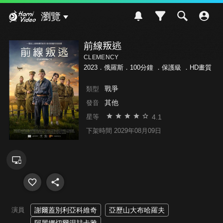
Hami Video
瀏覽
前線叛逃
CLEMENCY
2023．俄羅斯．100分鐘 ．
保護級
．HD畫質
戰爭
類型
其他
發音
4.1
星等
下架時間 2029年08月09日
演員
謝爾蓋別利亞科維奇
亞歷山大布哈羅夫