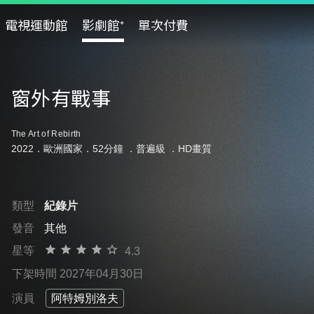
電視運動館
影劇館⁺
單次付費
窗外有戰事
The Art of Rebirth
2022．歐洲國家．52分鐘 ．
普遍級
．HD畫質
類型
紀錄片
發音
其他
星等
4.3
下架時間 2027年04月30日
演員
阿特姆別洛夫