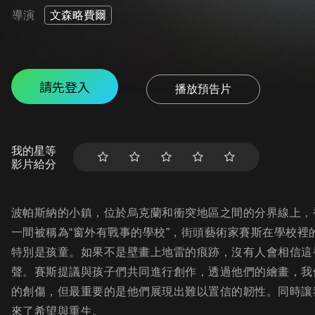
導演
文森略費爾
請先登入
播放預告片
我的星等
影片給分
波帕斯納的小鎮，位於烏克蘭和衝突地區之間的分界線上，
一間被稱為“窗外有戰事的學校”，街頭藝術家賽斯在學校
特別是孩童。如果不是壁畫上地雷的痕跡，沒有人會相信這
聲。賽斯提議與孩子們共同進行創作，透過他們的繪畫，我
的創傷，但最重要的是他們展現出難以置信的韌性。同時讓
來了希望與重生。