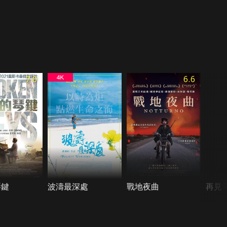
7.0
6.6
琴鍵
波濤最深處
戰地夜曲
再見