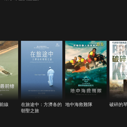
6.6
前線
在旅途中：方濟各的
地中海救難隊
破碎的
朝聖之旅