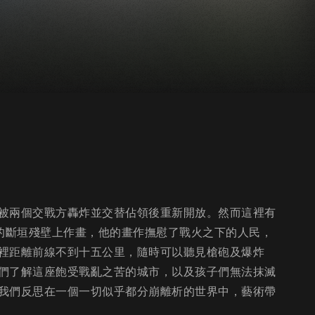
被兩個交戰方轟炸並交替佔領後重新開放。然而這裡有
裡的斷垣殘壁上作畫，他的畫作撫慰了戰火之下的人民，
裡距離前線不到十五公里，隨時可以聽見槍砲及爆炸
們了解這座飽受戰亂之苦的城市，以及孩子們無法抹滅
我們反思在一個一切似乎都分崩離析的世界中，藝術帶