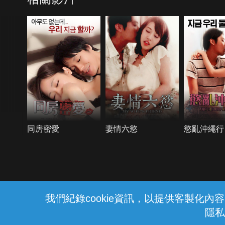
同房密愛
妻情六慾
慾亂沖繩行
{{notifyMsg}}
我們紀錄cookie資訊，以提供客製化
隱私