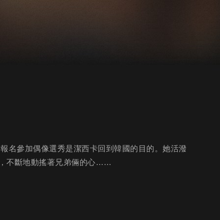
，報名參加偶像選秀是潔西卡回到韓國的目的。她活潑
，不斷地動搖著兄弟倆的心……