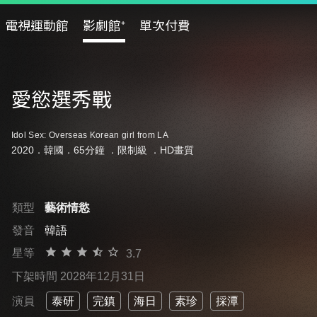
電視運動館
影劇館⁺
單次付費
愛慾選秀戰
Idol Sex: Overseas Korean girl from LA
2020．韓國．65分鐘 ．
限制級
．HD畫質
類型
藝術情慾
發音
韓語
星等
3.7
下架時間 2028年12月31日
演員
泰研
完鎮
海日
素珍
採潭