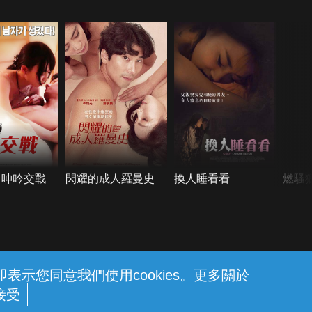
：呻吟交戰
閃耀的成人羅曼史
換人睡看看
燃騷
示您同意我們使用cookies。更多關於