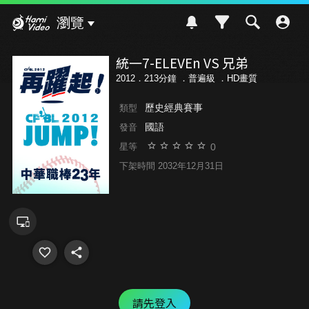
Hami Video
瀏覽
統一7-ELEVEn VS 兄弟
2012．213分鐘 ．
普遍級
．HD畫質
歷史經典賽事
類型
國語
發音
0
星等
下架時間 2032年12月31日
請先登入