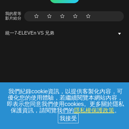
我的星等
影片給分
統一7-ELEVEn VS 兄弟
我們紀錄cookie資訊，以提供客製化內容，可
{{notifyMsg}}
優化您的使用體驗，若繼續閱覽本網站內容，
常見問題
線上客服
服務條款
隱私權保護
即表示您同意我們使用cookies。更多關於隱私
保護資訊，請閱覽我們的
隱私權保護政策
。
中華電信股份有限公司個人家庭分公司
(統一編號：96979949) © 2026