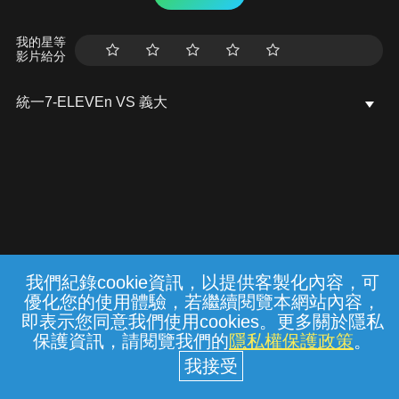
我的星等
影片給分
統一7-ELEVEn VS 義大
我們紀錄cookie資訊，以提供客製化內容，可
{{notifyMsg}}
優化您的使用體驗，若繼續閱覽本網站內容，
常見問題
線上客服
服務條款
隱私權保護
即表示您同意我們使用cookies。更多關於隱私
保護資訊，請閱覽我們的
隱私權保護政策
。
中華電信股份有限公司個人家庭分公司
(統一編號：96979949) © 2026