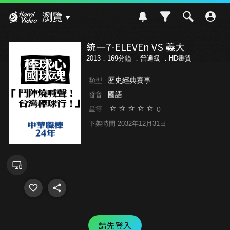
Hami Video
瀏覽
統一7-ELEVEn VS 義大
2013．169分鐘 ．
普遍級
．HD畫質
歷史經典賽事
類型
國語
發音
0
星等
下架時間 2032年12月31日
請先登入