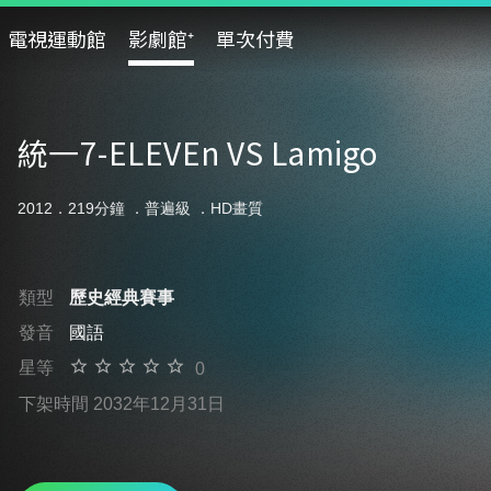
電視運動館
影劇館⁺
單次付費
統一7-ELEVEn VS Lamigo
2012．219分鐘 ．
普遍級
．HD畫質
類型
歷史經典賽事
發音
國語
星等
0
下架時間 2032年12月31日