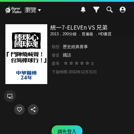
Hami Video
瀏覽
統一7-ELEVEn VS 兄弟
2013．200分鐘 ．
普遍級
．HD畫質
歷史經典賽事
類型
國語
發音
0
星等
下架時間 2032年12月31日
請先登入