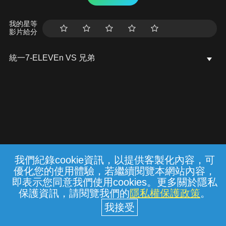
我的星等
影片給分
統一7-ELEVEn VS 兄弟
我們紀錄cookie資訊，以提供客製化內容，可
{{notifyMsg}}
優化您的使用體驗，若繼續閱覽本網站內容，
常見問題
線上客服
服務條款
隱私權保護
即表示您同意我們使用cookies。更多關於隱私
保護資訊，請閱覽我們的
隱私權保護政策
。
中華電信股份有限公司個人家庭分公司
(統一編號：96979949) © 2026