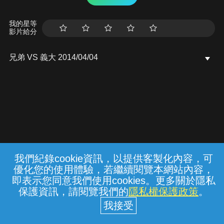
我的星等
影片給分
兄弟 VS 義大 2014/04/04
我們紀錄cookie資訊，以提供客製化內容，可
{{notifyMsg}}
優化您的使用體驗，若繼續閱覽本網站內容，
常見問題
線上客服
服務條款
隱私權保護
即表示您同意我們使用cookies。更多關於隱私
保護資訊，請閱覽我們的
隱私權保護政策
。
中華電信股份有限公司個人家庭分公司
(統一編號：96979949) © 2026