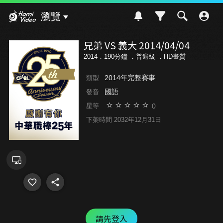
Hami Video
瀏覽
兄弟 VS 義大 2014/04/04
2014．190分鐘 ．
普遍級
．HD畫質
2014年完整賽事
類型
國語
發音
0
星等
下架時間 2032年12月31日
請先登入