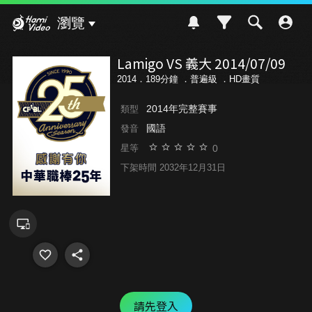
Hami Video
瀏覽
Lamigo VS 義大 2014/07/09
2014．189分鐘 ．
普遍級
．HD畫質
2014年完整賽事
類型
國語
發音
0
星等
下架時間 2032年12月31日
請先登入