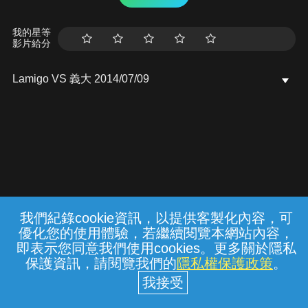
我的星等
影片給分
Lamigo VS 義大 2014/07/09
我們紀錄cookie資訊，以提供客製化內容，可
{{notifyMsg}}
優化您的使用體驗，若繼續閱覽本網站內容，
常見問題
線上客服
服務條款
隱私權保護
即表示您同意我們使用cookies。更多關於隱私
保護資訊，請閱覽我們的
隱私權保護政策
。
中華電信股份有限公司個人家庭分公司
(統一編號：96979949) © 2026