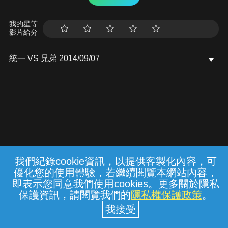
我的星等
影片給分
統一 VS 兄弟 2014/09/07
我們紀錄cookie資訊，以提供客製化內容，可
{{notifyMsg}}
優化您的使用體驗，若繼續閱覽本網站內容，
常見問題
線上客服
服務條款
隱私權保護
即表示您同意我們使用cookies。更多關於隱私
保護資訊，請閱覽我們的
隱私權保護政策
。
中華電信股份有限公司個人家庭分公司
(統一編號：96979949) © 2026