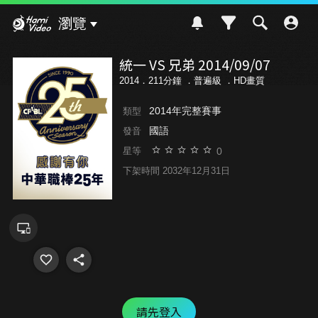
Hami Video
瀏覽
統一 VS 兄弟 2014/09/07
2014．211分鐘 ．
普遍級
．HD畫質
2014年完整賽事
類型
國語
發音
0
星等
下架時間 2032年12月31日
請先登入