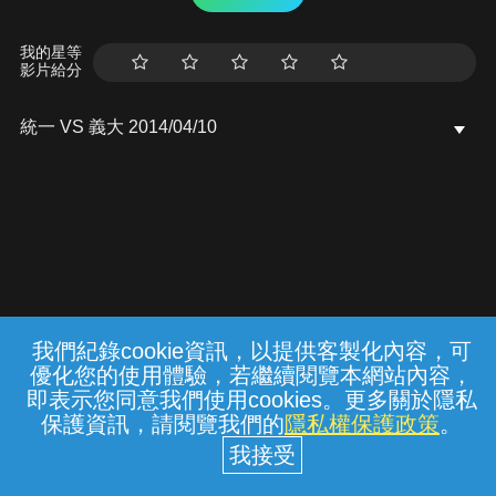
我的星等
影片給分
統一 VS 義大 2014/04/10
我們紀錄cookie資訊，以提供客製化內容，可
{{notifyMsg}}
優化您的使用體驗，若繼續閱覽本網站內容，
常見問題
線上客服
服務條款
隱私權保護
即表示您同意我們使用cookies。更多關於隱私
保護資訊，請閱覽我們的
隱私權保護政策
。
中華電信股份有限公司個人家庭分公司
(統一編號：96979949) © 2026