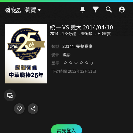
Hami Video
瀏覽
統一 VS 義大 2014/04/10
2014．178分鐘 ．
普遍級
．HD畫質
2014年完整賽事
類型
國語
發音
0
星等
下架時間 2032年12月31日
請先登入