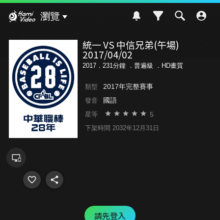
Hami Video
瀏覽
統一 VS 中信兄弟(午場)
2017/04/02
2017．231分鐘 ．
普遍級
．HD畫質
2017年完整賽事
類型
國語
發音
5
星等
下架時間 2032年12月31日
請先登入