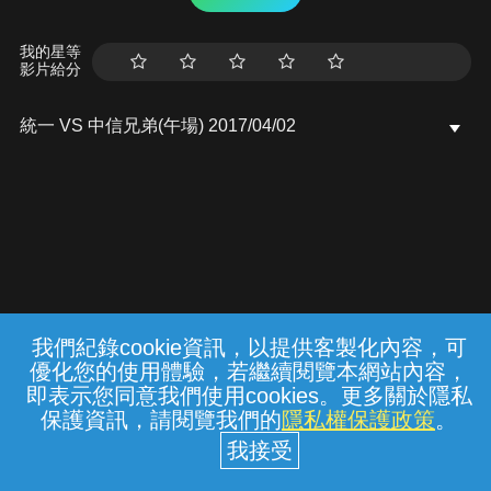
我的星等
影片給分
統一 VS 中信兄弟(午場) 2017/04/02
我們紀錄cookie資訊，以提供客製化內容，可
{{notifyMsg}}
優化您的使用體驗，若繼續閱覽本網站內容，
常見問題
線上客服
服務條款
隱私權保護
即表示您同意我們使用cookies。更多關於隱私
保護資訊，請閱覽我們的
隱私權保護政策
。
中華電信股份有限公司個人家庭分公司
(統一編號：96979949) © 2026