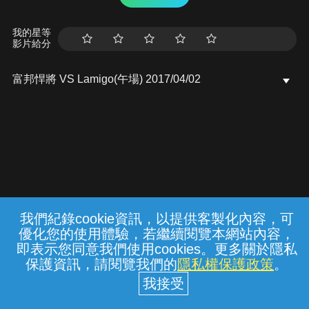
我的星等
影片給分
富邦悍將 VS Lamigo(午場) 2017/04/02
我們紀錄cookie資訊，以提供客製化內容，可
{{notifyMsg}}
優化您的使用體驗，若繼續閱覽本網站內容，
常見問題
線上客服
服務條款
隱私權保護
即表示您同意我們使用cookies。更多關於隱私
保護資訊，請閱覽我們的
隱私權保護政策
。
中華電信股份有限公司個人家庭分公司
(統一編號：96979949) © 2026