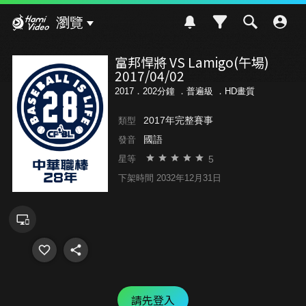
Hami Video
瀏覽
富邦悍將 VS Lamigo(午場)
2017/04/02
2017．202分鐘 ．
普遍級
．HD畫質
2017年完整賽事
類型
國語
發音
5
星等
下架時間 2032年12月31日
請先登入