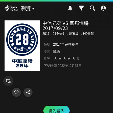
Hami Video
瀏覽
中信兄弟 VS 富邦悍將
2017/09/23
2017．214分鐘 ．
普遍級
．HD畫質
2017年完整賽事
類型
國語
發音
5
星等
下架時間 2032年12月31日
請先登入