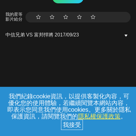
我的星等
影片給分
中信兄弟 VS 富邦悍將 2017/09/23
我們紀錄cookie資訊，以提供客製化內容，可
{{notifyMsg}}
優化您的使用體驗，若繼續閱覽本網站內容，
常見問題
線上客服
服務條款
隱私權保護
即表示您同意我們使用cookies。更多關於隱私
保護資訊，請閱覽我們的
隱私權保護政策
。
中華電信股份有限公司個人家庭分公司
(統一編號：96979949) © 2026