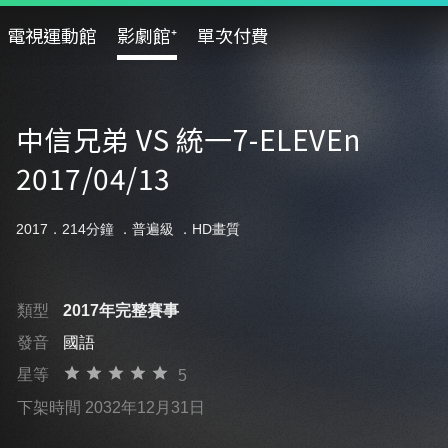
電視運動館
影劇館⁺
單次付費
中信兄弟 VS 統一7-ELEVEn
2017/04/13
2017．214分鐘 ．
普遍級
．HD畫質
類型
2017年完整賽事
發音
國語
星等
5
下架時間 2032年12月31日