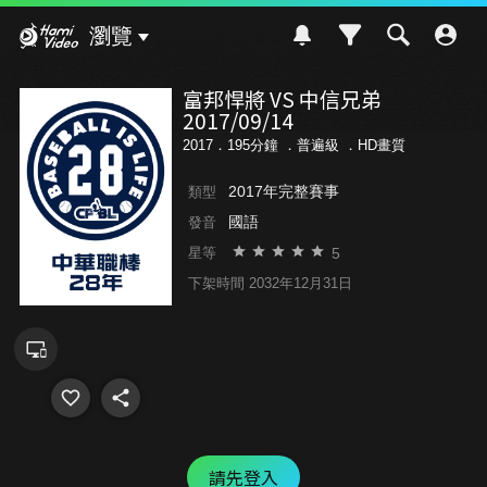
Hami Video
瀏覽
富邦悍將 VS 中信兄弟
2017/09/14
2017．195分鐘 ．
普遍級
．HD畫質
2017年完整賽事
類型
國語
發音
5
星等
下架時間 2032年12月31日
請先登入