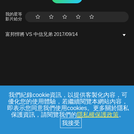
我的星等
影片給分
富邦悍將 VS 中信兄弟 2017/09/14
我們紀錄cookie資訊，以提供客製化內容，可
{{notifyMsg}}
優化您的使用體驗，若繼續閱覽本網站內容，
常見問題
線上客服
服務條款
隱私權保護
即表示您同意我們使用cookies。更多關於隱私
保護資訊，請閱覽我們的
隱私權保護政策
。
中華電信股份有限公司個人家庭分公司
(統一編號：96979949) © 2026