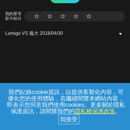
我的星等
影片給分
Lamigo VS 義大 2016/04/30
我們紀錄cookie資訊，以提供客製化內容，可
{{notifyMsg}}
優化您的使用體驗，若繼續閱覽本網站內容，
常見問題
線上客服
服務條款
隱私權保護
即表示您同意我們使用cookies。更多關於隱私
保護資訊，請閱覽我們的
隱私權保護政策
。
中華電信股份有限公司個人家庭分公司
(統一編號：96979949) © 2026