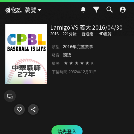
Hami Video
瀏覽
Lamigo VS 義大 2016/04/30
2016．221分鐘 ．
普遍級
．HD畫質
2016年完整賽事
類型
國語
發音
5
星等
下架時間 2032年12月31日
請先登入