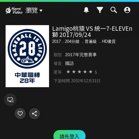
Hami Video
瀏覽
Lamigo桃猿 VS 統一7-ELEVEn
獅 2017/09/24
2017．204分鐘 ．
普遍級
．HD畫質
2017年完整賽事
類型
國語
發音
5
星等
下架時間 2032年12月31日
請先登入