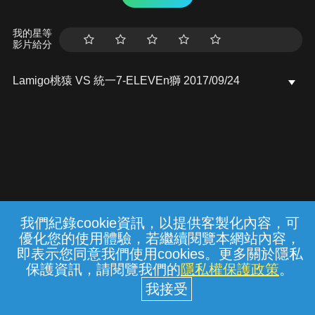
我的星等
影片給分
Lamigo桃猿 VS 統一7-ELEVEn獅 2017/09/24
我們紀錄cookie資訊，以提供客製化內容，可
{{notifyMsg}}
優化您的使用體驗，若繼續閱覽本網站內容，
常見問題
線上客服
服務條款
隱私權保護
即表示您同意我們使用cookies。更多關於隱私
保護資訊，請閱覽我們的
隱私權保護政策
。
中華電信股份有限公司個人家庭分公司
(統一編號：96979949) © 2026