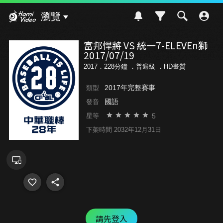
Hami Video
瀏覽
富邦悍將 VS 統一7-ELEVEn獅
2017/07/19
2017．228分鐘 ．
普遍級
．HD畫質
2017年完整賽事
類型
國語
發音
5
星等
下架時間 2032年12月31日
請先登入