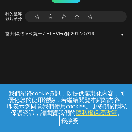
我的星等
影片給分
富邦悍將 VS 統一7-ELEVEn獅 2017/07/19
我們紀錄cookie資訊，以提供客製化內容，可
{{notifyMsg}}
優化您的使用體驗，若繼續閱覽本網站內容，
常見問題
線上客服
服務條款
隱私權保護
即表示您同意我們使用cookies。更多關於隱私
保護資訊，請閱覽我們的
隱私權保護政策
。
中華電信股份有限公司個人家庭分公司
(統一編號：96979949) © 2026