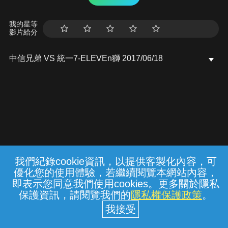
我的星等
影片給分
中信兄弟 VS 統一7-ELEVEn獅 2017/06/18
我們紀錄cookie資訊，以提供客製化內容，可
{{notifyMsg}}
優化您的使用體驗，若繼續閱覽本網站內容，
常見問題
線上客服
服務條款
隱私權保護
即表示您同意我們使用cookies。更多關於隱私
保護資訊，請閱覽我們的
隱私權保護政策
。
中華電信股份有限公司個人家庭分公司
(統一編號：96979949) © 2026