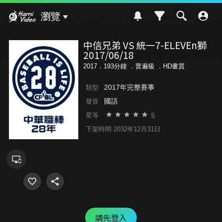
Hami Video
瀏覽
中信兄弟 VS 統一7-ELEVEn獅
2017/06/18
2017．193分鐘 ．
普遍級
．HD畫質
2017年完整賽事
類型
國語
發音
5
星等
下架時間 2032年12月31日
請先登入